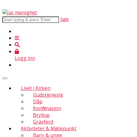
Søk
Logg inn
Livet i Kirken
Gudstjeneste
Dåp
Konfirmasjon
Bryllup
Gravferd
Aktiviteter & Møtepunkt
Barn & unge