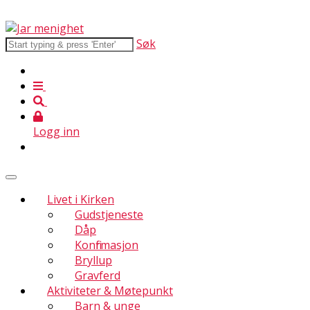
Søk
Logg inn
Livet i Kirken
Gudstjeneste
Dåp
Konfirmasjon
Bryllup
Gravferd
Aktiviteter & Møtepunkt
Barn & unge