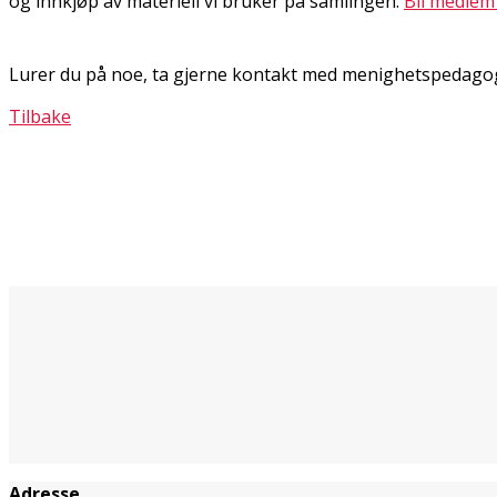
og innkjøp av materiell vi bruker på samlingen.
Bli medlem
Lurer du på noe, ta gjerne kontakt med menighetspedagog
Tilbake
Adresse