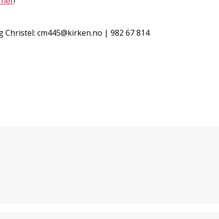
 her
!
 Christel: cm445@kirken.no | 982 67 814