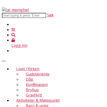
Søk
Logg inn
Livet i Kirken
Gudstjeneste
Dåp
Konfirmasjon
Bryllup
Gravferd
Aktiviteter & Møtepunkt
Barn & unge