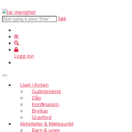
Søk
Logg inn
Livet i Kirken
Gudstjeneste
Dåp
Konfirmasjon
Bryllup
Gravferd
Aktiviteter & Møtepunkt
Barn & unge